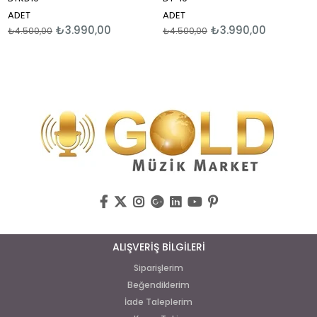
DET
ADET
AD
₺3.990,00
₺3.990,00
4.500,00
₺4.500,00
₺6
ALIŞVERİŞ BİLGİLERİ
Siparişlerim
Beğendiklerim
İade Taleplerim