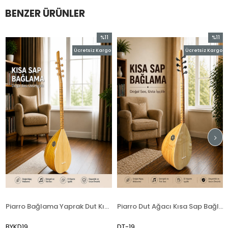
BENZER ÜRÜNLER
%11
%11
İndirim
İndirim
Ücretsiz Kargo
Ücretsiz Kargo
im
%11İndirim
%11İndirim
Piarro Bağlama Yaprak Dut Kısa + Kılıf Hediyeli ( Mat Cila )
Piarro Dut Ağacı Kısa Sap Bağlama
YKD19
DT-19
MN