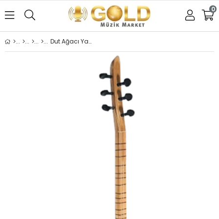
0
Dut Ağacı Yaprak Cura Bağlama ( Mat Cila )