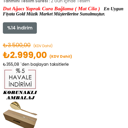
Tahmini Teslim Süresi
:
2 Gün İçinde Teslim
Dut Ağacı Yaprak Cura Bağlama ( Mat Cila )
En Uygun
Fiyata Gold Müzik Market Müşterilerine Sunulmuştur.
%
14
İndirim
₺3.500,00
(KDV Dahil)
₺2.999,00
(KDV Dahil)
₺355,08
`den başlayan taksitlerle