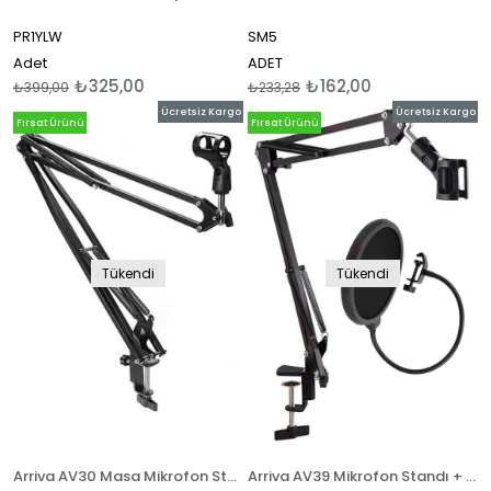
PR1YLW
SM5
Adet
ADET
₺325,00
₺162,00
₺399,00
₺233,28
Ücretsiz Kargo
Ücretsiz Kargo
Fırsat Ürünü
Fırsat Ürünü
Tükendi
Tükendi
Arriva AV30 Masa Mikrofon Standı
Arriva AV39 Mikrofon Standı + Pop Filtre Seti