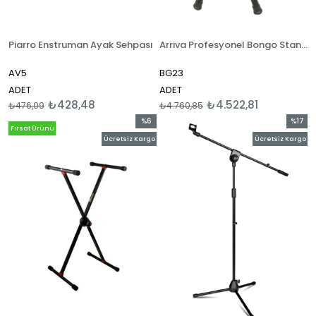
Piarro Enstruman Ayak Sehpası
Arriva Profesyonel Bongo Standı
AV5
BG23
ADET
ADET
₺428,48
₺4.522,81
₺476,09
₺4.760,85
%6
%17
Fırsat Ürünü
İndirim
İndirim
Ücretsiz Kargo
Ücretsiz Kargo
%6İndirim
%17İndi