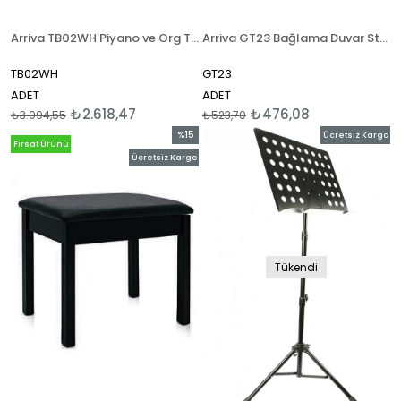
Arriva TB02WH Piyano ve Org Taburesi
Arriva GT23 Bağlama Duvar Standı ( Bağlama Askısı )
TB02WH
GT23
ADET
ADET
₺2.618,47
₺476,08
₺3.094,55
₺523,70
%15
Ücretsiz Kargo
Fırsat Ürünü
İndirim
Ücretsiz Kargo
%15İndirim
Tükendi