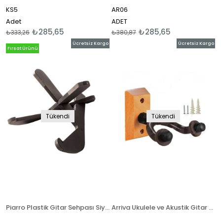
KS5
AR06
Adet
ADET
₺285,65
₺285,65
₺333,26
₺380,87
Ücretsiz Kargo
Ücretsiz Kargo
Fırsat Ürünü
Tükendi
Tükendi
Piarro Plastik Gitar Sehpası Siyah
Arriva Ukulele ve Akustik Gitar Duvar Standı ( Gitar Askısı )