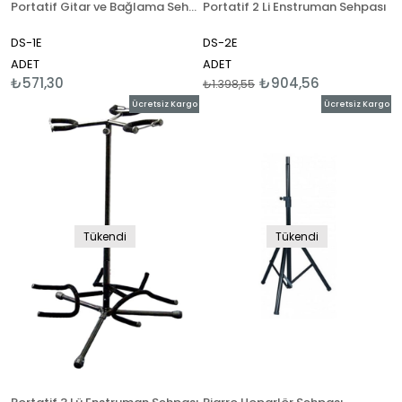
Portatif Gitar ve Bağlama Sehpası
Portatif 2 Li Enstruman Sehpası
DS-1E
DS-2E
ADET
ADET
₺571,30
₺904,56
₺1.398,55
Ücretsiz Kargo
Ücretsiz Kargo
Tükendi
Tükendi