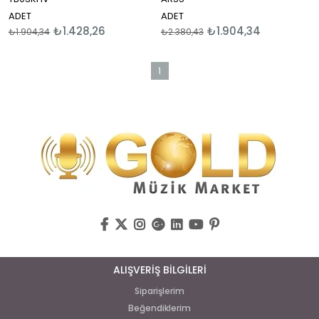
ADET
ADET
₺1.428,26
₺1.904,34
₺1.904,34
₺2.380,43
1
ALIŞVERİŞ BİLGİLERİ
Siparişlerim
Beğendiklerim