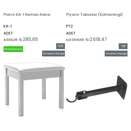
Piarro KA-1 Keman Askısı
Piyano Taburesi (Kahverengi)
KA-1
PT2
ADET
ADET
₺285,65
₺2.618,47
₺333,26
₺3.094,55
%15
%9
Fırsat Ürünü
İndirim
İndirim
Ücretsiz Kargo
Ücretsiz Kargo
%15İndirim
%9İndir