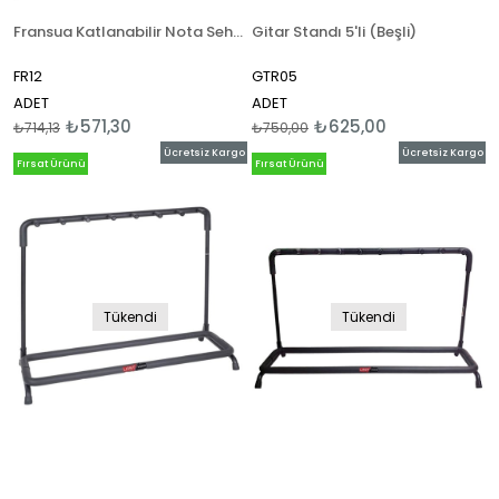
Fransua Katlanabilir Nota Sehpası
Gitar Standı 5'li (Beşli)
FR12
GTR05
ADET
ADET
₺571,30
₺625,00
₺714,13
₺750,00
Ücretsiz Kargo
Ücretsiz Kargo
Fırsat Ürünü
Fırsat Ürünü
Tükendi
Tükendi