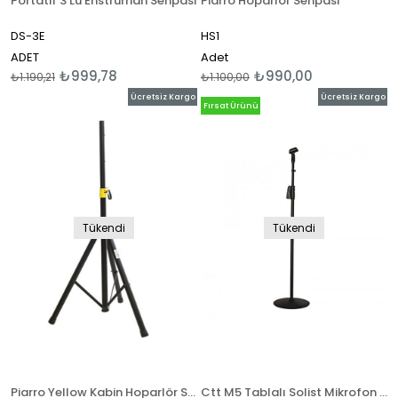
Portatif 3 Lü Enstruman Sehpası
Piarro Hoparlör Sehpası
DS-3E
HS1
ADET
Adet
₺999,78
₺990,00
₺1.190,21
₺1.100,00
Ücretsiz Kargo
Ücretsiz Kargo
Fırsat Ürünü
Tükendi
Tükendi
Piarro Yellow Kabin Hoparlör Standı Sehpası - Hoparlör Ayağı
Ctt M5 Tablalı Solist Mikrofon Standı