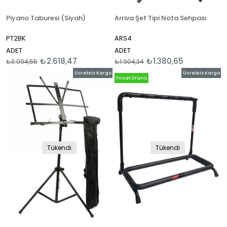
Piyano Taburesi (Siyah)
Arriva Şef Tipi Nota Sehpası
PT2BK
ARS4
ADET
ADET
₺2.618,47
₺1.380,65
₺3.094,55
₺1.904,34
Ücretsiz Kargo
Ücretsiz Kargo
Fırsat Ürünü
Tükendi
Tükendi