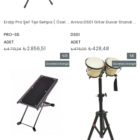
Eralp Pro Şef Tipi Sehpa ( Özel Seri )
Arriva DS01 Gitar Duvar Standı ( Gitar Askısı )
PRO-S5
DS01
ADET
ADET
₺2.856,51
₺428,48
₺4.713,24
₺476,09
%10
%5
İndirim
İndirim
Ücretsiz Kargo
Ücretsiz Kargo
%10İndirim
%5İndir