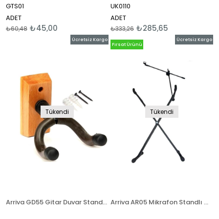
GTS01
UK0110
ADET
ADET
₺45,00
₺285,65
₺60,48
₺333,26
Ücretsiz Kargo
Ücretsiz Kargo
Fırsat Ürünü
Tükendi
Tükendi
Arriva GD55 Gitar Duvar Standı ( Gitar Askısı )
Arriva AR05 Mikrafon Standlı Org Sehpası