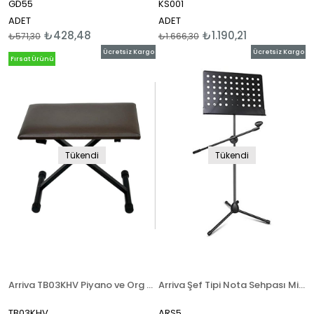
GD55
KS001
ADET
ADET
₺428,48
₺1.190,21
₺571,30
₺1.666,30
Ücretsiz Kargo
Ücretsiz Kargo
Fırsat Ürünü
Tükendi
Tükendi
Arriva TB03KHV Piyano ve Org Taburesi Kahverengi
Arriva Şef Tipi Nota Sehpası Mikrafon Tutuculu
TB03KHV
ARS5