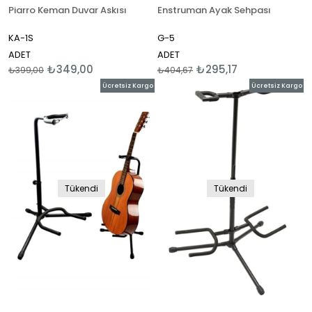
Piarro Keman Duvar Askısı
Enstruman Ayak Sehpası
KA-1S
G-5
ADET
ADET
₺349,00
₺295,17
₺399,00
₺404,67
Ücretsiz Kargo
Ücretsiz Kargo
Tükendi
Tükendi