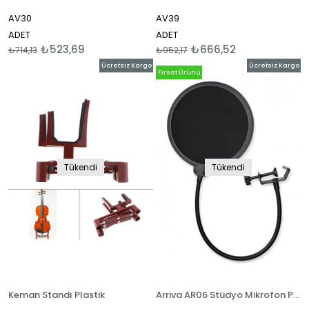
AV30
AV39
ADET
ADET
₺523,69
₺666,52
₺714,13
₺952,17
Ücretsiz Kargo
Ücretsiz Kargo
Fırsat Ürünü
Tükendi
Tükendi
Keman Standı Plastik
Arriva AR06 Stüdyo Mikrofon Pop Filtre Pop Filter Gürültü Engelleyici