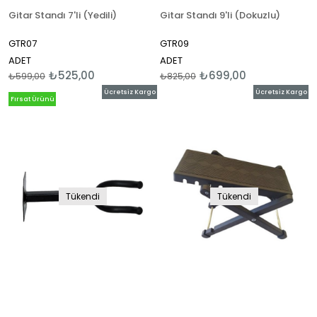
Gitar Standı 7'li (Yedili)
Gitar Standı 9'li (Dokuzlu)
GTR07
GTR09
ADET
ADET
₺525,00
₺699,00
₺599,00
₺825,00
Ücretsiz Kargo
Ücretsiz Kargo
Fırsat Ürünü
Tükendi
Tükendi