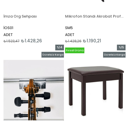
İmza Org Sehpası
Mikrofon Standı Akrobat Profesyonel
İOS01
SM5
ADET
ADET
₺1.428,26
₺1.190,21
₺1.523,47
₺1.428,26
%14
%15
Fırsat Ürünü
İndirim
İndirim
Ücretsiz Kargo
Ücretsiz Kargo
%14İndirim
%15İndi